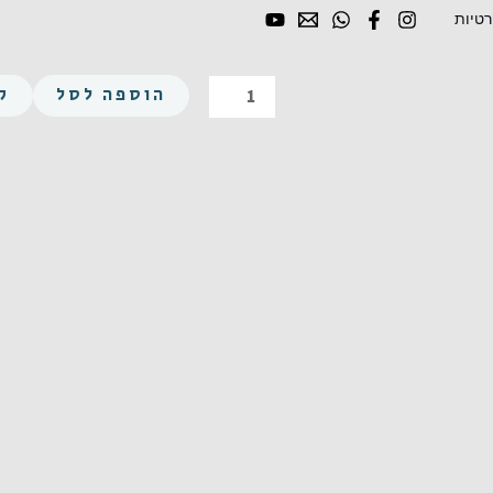
רטיות
כמות
של
הוספה לסל
ק
משושה
M20X65
פלדה
8.8
מצופה