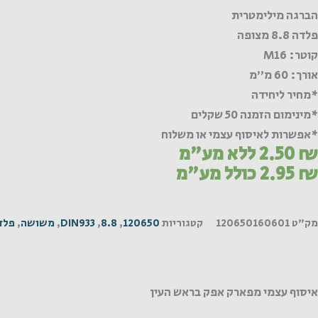
הברגה מילימטרית
פלדה 8.8 מצופה
קוטר: M16
אורך: 60 מ"מ
*מחיר ליחידה
*מינימום הזמנה 50 שקלים
*אפשרות לאיסוף עצמי או משלוח
₪
2.50
ללא מע"מ
₪
2.95
כולל מע"מ
מק"ט
120650160601
קטגוריות
120650
,
8.8
,
DIN933
,
משושה
,
פלד
איסוף עצמי מפארק אפק בראש העין