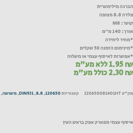
הברגה מילימטרית
פלדה 8.8 מצופה
קוטר: M8
אורך: 140 מ"מ
*מחיר ליחידה
*מינימום הזמנה 50 שקלים
*אפשרות לאיסוף עצמי או משלוח
₪
1.95
ללא מע"מ
₪
2.30
כולל מע"מ
מק"ט
120650081401HT
קטגוריות
120650
,
8.8
,
DIN931
,
משושה
,
איסוף עצמי מפארק אפק בראש העין