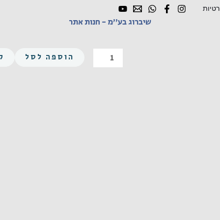
רטיות
שיברוג בע"מ - חנות אתר
כמות
של
משושה
הוספה לסל
ק
M8X25
פלדה
8.8
מצופה