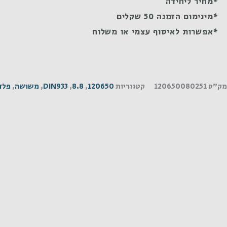
*מחיר ליחידה
*מינימום הזמנה 50 שקלים
*אפשרות לאיסוף עצמי או משלוח
מק"ט
120650080251
קטגוריות
120650
,
8.8
,
DIN933
,
משושה
,
פלד