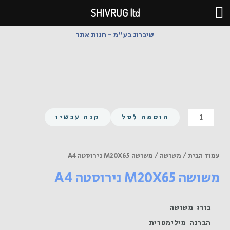
ילוג
SHIVRUG ltd
תוכן
שיברוג בע"מ - חנות אתר
כמות
הוספה לסל
קנה עכשיו
של
משושה
M20X65
עמוד הבית
/
משושה
/ משושה M20X65 נירוסטה A4
נירוסטה
משושה M20X65 נירוסטה A4
A4
בורג משושה
הברגה מילימטרית