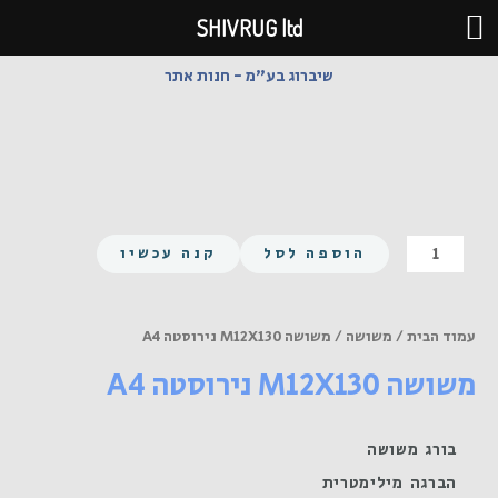
ילוג
SHIVRUG ltd
תוכן
שיברוג בע"מ - חנות אתר
כמות
הוספה לסל
קנה עכשיו
של
משושה
M12X130
עמוד הבית
/
משושה
/ משושה M12X130 נירוסטה A4
נירוסטה
משושה M12X130 נירוסטה A4
A4
בורג משושה
הברגה מילימטרית