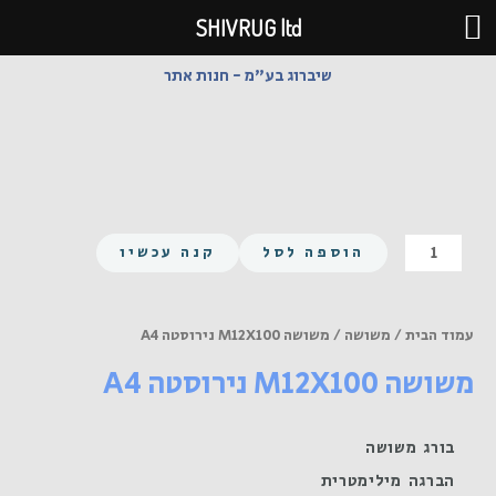
ילוג
SHIVRUG ltd
תוכן
שיברוג בע"מ - חנות אתר
כמות
הוספה לסל
קנה עכשיו
של
משושה
M12X100
עמוד הבית
/
משושה
/ משושה M12X100 נירוסטה A4
נירוסטה
משושה M12X100 נירוסטה A4
A4
בורג משושה
הברגה מילימטרית