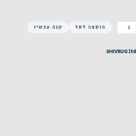
מות
הוספה לסל
קנה עכשיו
ל
שושה
UN
SHIVRUG ltd
5/16
18X1/
לדה
GR
צופה