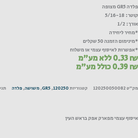
צופה
פלדה GR5 מצופה
קוטר: 5/16-18
אורך: 1/2
*מחיר ליחידה
*מינימום הזמנה 50 שקלים
*אפשרות לאיסוף עצמי או משלוח
₪
0.33
ללא מע"מ
₪
0.39
כולל מע"מ
מק"ט
120250050082
קטגוריות
120250
,
GR5
,
משושה
,
פלדה
תגי
איסוף עצמי מפארק אפק בראש העין