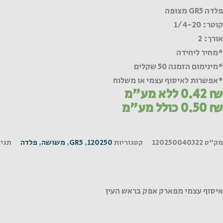
צופה
פלדה GR5 מצופה
קוטר: 1/4-20
אורך: 2
*מחיר ליחידה
*מינימום הזמנה 50 שקלים
*אפשרות לאיסוף עצמי או משלוח
₪
0.42
ללא מע"מ
₪
0.50
כולל מע"מ
מק"ט
120250040322
קטגוריות
120250
,
GR5
,
משושה
,
פלדה
תגיו
איסוף עצמי מפארק אפק בראש העין