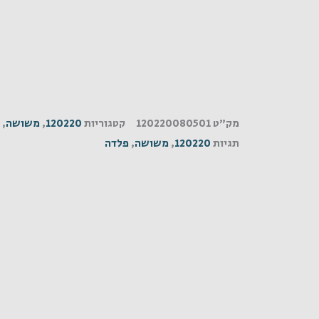
מק"ט
120220080501
קטגוריות
120220
,
משושה
,
תגיות
120220
,
משושה
,
פלדה