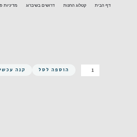
ילוג
דף הבית
קטלוג החנות
דרושים בשיברוג
מדיניות פ
תוכן
כמות
הוספה לסל
קנה עכשיו
של
משושה
UNC
1/2-
13X50
פלדה
מצופה