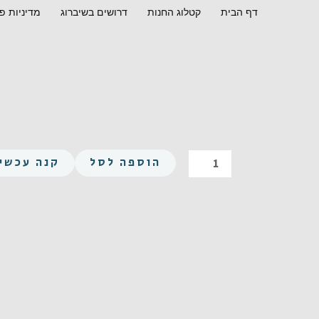
ילוג
דף הבית
קטלוג החנות
דרושים בשיברוג
מדיניות פ
תוכן
כמות
הוספה לסל
קנה עכשיו
של
משושה
UNC
3/8-
16X40
פלדה
מצופה