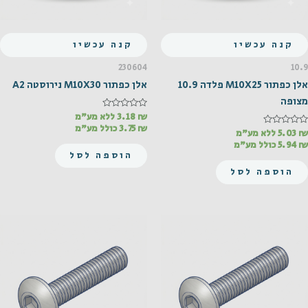
קנה עכשיו
קנה עכשיו
230604
10.9
אלן כפתור M10X25 פלדה 10.9
אלן כפתור M10X30 נירוסטה A2
מצופה
₪
דורג
3.18
ללא מע"מ
0
₪
3.75
כולל מע"מ
₪
דורג
5.03
ללא מע"מ
מתוך
5
0
₪
5.94
כולל מע"מ
מתוך
הוספה לסל
5
הוספה לסל