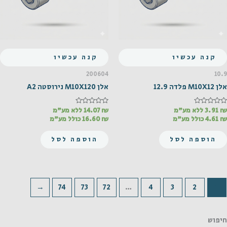
קנה עכשיו
קנה עכשיו
200604
10.9
אלן M10X12 פלדה 12.9
אלן M10X120 נירוסטה A2
₪
דורג
3.91
ללא מע"מ
₪
דורג
14.07
ללא מע"מ
0
0
₪
4.61
כולל מע"מ
₪
16.60
כולל מע"מ
מתוך
מתוך
5
5
הוספה לסל
הוספה לסל
←
74
73
72
…
4
3
2
1
חיפוש