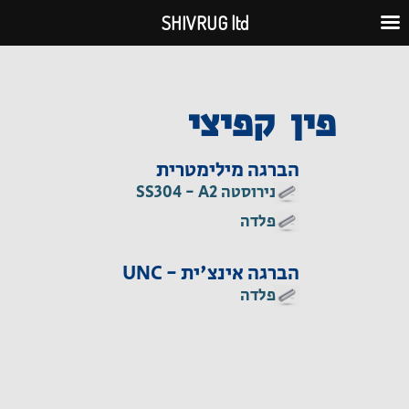
ילוג
SHIVRUG ltd
תוכן
פין קפיצי
הברגה מילימטרית
נירוסטה SS304 - A2
פלדה
הברגה אינצ'ית - UNC
פלדה