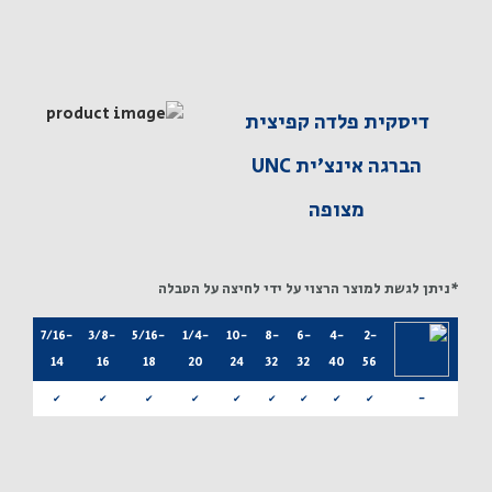
דיסקית פלדה קפיצית
הברגה אינצ'ית UNC
מצופה
*ניתן לגשת למוצר הרצוי על ידי לחיצה על הטבלה
-
1/2-
7/16-
3/8-
5/16-
1/4-
10-
8-
6-
4-
2-
13
14
16
18
20
24
32
32
40
56
-
✔
✔
✔
✔
✔
✔
✔
✔
✔
✔