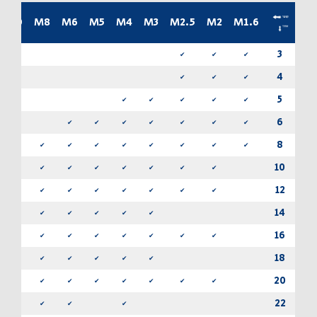
2
M10
M8
M6
M5
M4
M3
M2.5
M2
M1.6
3
✔
✔
✔
4
✔
✔
✔
5
✔
✔
✔
✔
✔
6
✔
✔
✔
✔
✔
✔
✔
8
✔
✔
✔
✔
✔
✔
✔
✔
10
✔
✔
✔
✔
✔
✔
✔
✔
12
✔
✔
✔
✔
✔
✔
✔
✔
14
✔
✔
✔
✔
✔
16
✔
✔
✔
✔
✔
✔
✔
✔
18
✔
✔
✔
✔
✔
20
✔
✔
✔
✔
✔
✔
✔
✔
22
✔
✔
✔
✔